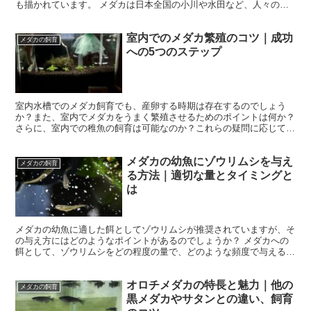
も描かれています。 メダカは日本全国の小川や水田など、人々の生
活圏近くに自然発生的に生息しており、地域によって異なる...
室内でのメダカ繁殖のコツ｜成功
メダカの飼育
への5つのステップ
室内水槽でのメダカ飼育でも、産卵する時期は存在するのでしょう
か？また、室内でメダカをうまく繁殖させるためのポイントは何か？
さらに、室内での稚魚の飼育は可能なのか？これらの疑問に応じて、
室内でメダカを繁殖させるための方法や産卵時期について詳し...
メダカの幼魚にゾウリムシを与え
メダカの飼育
る方法｜適切な量とタイミングと
は
メダカの幼魚に適した餌としてゾウリムシが推奨されていますが、そ
の与え方にはどのようなポイントがあるのでしょうか？ メダカへの
餌として、ゾウリムシをどの程度の量で、どのような頻度で与えるか
について触れます。さらに、メダカの成長に応じてゾウリム...
オロチメダカの特長と魅力｜他の
メダカの飼育
黒メダカやサタンとの違い、飼育