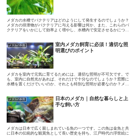
メダカの水槽でバクテリアはどのようにして発生するのでしょうか？
メダカの排泄物がバクテリアに与える影響は何か、また、これらのバ
クテリアをいかにして効率よく増やし、水槽内で安定させるかについ
て解説します。 メダカの水槽でのバクテリアの自然発生と...
室内メダカ飼育に必須！適切な照
メダカの飼育
明選びのポイント
メダカを室内で元気に育てるためには、適切な照明が不可欠です。で
も、室内に自然光があれば、それだけで十分なのでしょうか？窓際に
水槽を置くだけでいいのか、それとも特別な照明が必要なのか？メダ
カの飼育に最適な照明器具について、その理由と共に紹介し...
日本のメダカ｜自然な暮らしと上
メダカの飼育
手な飼い方
メダカは日本で広く親しまれている魚の一つです。この魚は金魚と共
に日本の伝統的な観賞魚として長い歴史を持ち、江戸時代の浮世絵に