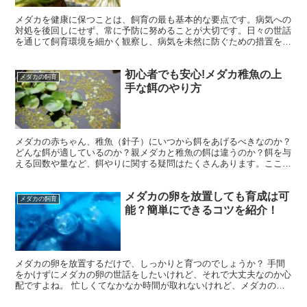
メダカを健康に保つことは、飼育の最も基本的な要点です。病気への
対処を後回しにせず、常に予防に努めることが大切です。日々の世話
を通じて飼育環境を細かく観察し、病気を未然に防ぐための措置を施
しましょう。 健康なメダカを長く育てるためのポイント ...
初心者でも安心!メダカ稚魚の上
メダカの飼育
手な餌のやり方
メダカの赤ちゃん、稚魚（針子）にいつから餌をあげるべきなのか？
どんな餌が適しているのか？親メダカと稚魚の餌は違うのか？餌を与
える回数や量など、餌やりに関する疑問はたくさんあります。ここで
は、メダカの稚魚に関する餌やりの疑問をまとめました。メ...
メダカの卵を放置しても育成は可
メダカの飼育
能？簡単にできるコツを紹介！
メダカの卵を放置するだけで、しっかりと育つのでしょうか？ 手間
をかけずにメダカの卵の世話をしたいけれど、それで大丈夫なのか心
配ですよね。 忙しくてなかなか時間が取れないけれど、メダカの卵
を放置しても大丈夫なのか気になります。 放置してもメダ...