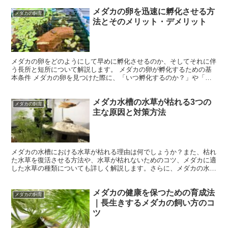
メダカの卵を迅速に孵化させる方
メダカの飼育
法とそのメリット・デメリット
メダカの卵をどのようにして早めに孵化させるのか、そしてそれに伴
う長所と短所について解説します。 メダカの卵が孵化するための基
本条件 メダカの卵を見つけた際に、「いつ孵化するのか？」や「早
く孵化する様子を見たい」と考える方は多いでしょう。 メ...
メダカ水槽の水草が枯れる3つの
メダカの飼育
主な原因と対策方法
メダカの水槽における水草が枯れる理由は何でしょうか？また、枯れ
た水草を復活させる方法や、水草が枯れないためのコツ、メダカに適
した水草の種類についても詳しく解説します。さらに、メダカの水槽
で水草を過剰に使用することの是非についても探ります。 ...
メダカの健康を保つための育成法
メダカの飼育
｜長生きするメダカの飼い方のコ
ツ