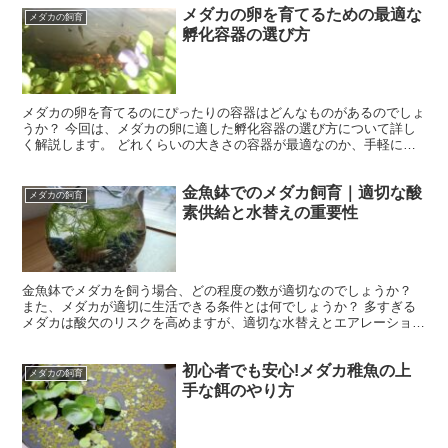
メダカの卵を育てるための最適な
メダカの飼育
孵化容器の選び方
メダカの卵を育てるのにぴったりの容器はどんなものがあるのでしょ
うか？ 今回は、メダカの卵に適した孵化容器の選び方について詳し
く解説します。 どれくらいの大きさの容器が最適なのか、手軽に自
作する方法や100円ショップで代用できるかなど、孵化率...
金魚鉢でのメダカ飼育｜適切な酸
メダカの飼育
素供給と水替えの重要性
金魚鉢でメダカを飼う場合、どの程度の数が適切なのでしょうか？
また、メダカが適切に生活できる条件とは何でしょうか？ 多すぎる
メダカは酸欠のリスクを高めますが、適切な水替えとエアレーション
を行えば、安全に多数飼育することは可能でしょうか？ こ...
初心者でも安心!メダカ稚魚の上
メダカの飼育
手な餌のやり方