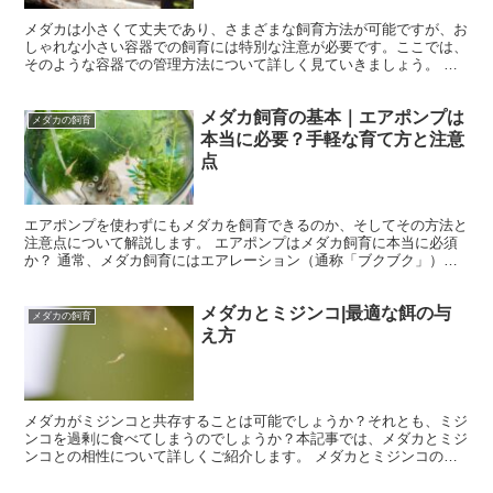
メダカは小さくて丈夫であり、さまざまな飼育方法が可能ですが、お
しゃれな小さい容器での飼育には特別な注意が必要です。ここでは、
そのような容器での管理方法について詳しく見ていきましょう。 た
とえば、庭に置かれる大きなスイレン鉢とは違い、金魚鉢や...
メダカ飼育の基本｜エアポンプは
メダカの飼育
本当に必要？手軽な育て方と注意
点
エアポンプを使わずにもメダカを飼育できるのか、そしてその方法と
注意点について解説します。 エアポンプはメダカ飼育に本当に必須
か？ 通常、メダカ飼育にはエアレーション（通称「ブクブク」）が
推奨されますが、必須ではありません。メダカは酸素の少な...
メダカとミジンコ|最適な餌の与
メダカの飼育
え方
メダカがミジンコと共存することは可能でしょうか？それとも、ミジ
ンコを過剰に食べてしまうのでしょうか？本記事では、メダカとミジ
ンコとの相性について詳しくご紹介します。 メダカとミジンコの共
生の可能性 通常、メダカには乾燥した人工飼料が与えられ...