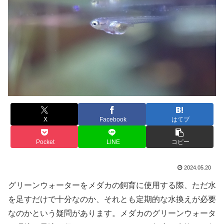
X
Facebook
はてブ
Pocket
LINE
コピー
2024.05.20
グリーンウォーターをメダカの飼育に使用する際、ただ水
を足すだけで十分なのか、それとも定期的な水換えが必要
なのかという疑問があります。メダカのグリーンウォータ